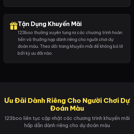
Tận Dụng Khuyến Mãi
123boo thường xuyên tung ra các chương trình hoàn
tiền và thưởng nạp dành riêng cho người chơi dự
đoán màu. Theo dõi trang khuyến mãi để không bỏ lỡ
bất kỳ ưu đãi nào.
Ưu Đãi Dành Riêng Cho Người Chơi Dự
Đoán Màu
123boo liên tục cập nhật các chương trình khuyến mãi
hấp dẫn dành riêng cho dự đoán màu