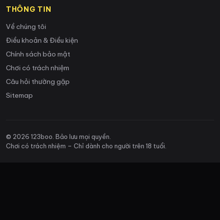
THÔNG TIN
Về chúng tôi
Điều khoản & Điều kiện
Chính sách bảo mật
Chơi có trách nhiệm
Câu hỏi thường gặp
Sitemap
© 2026 123boo. Bảo lưu mọi quyền.
Chơi có trách nhiệm – Chỉ dành cho người trên 18 tuổi.