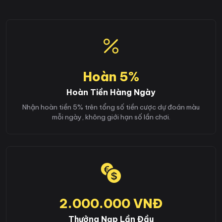
Hoàn 5%
Hoàn Tiền Hàng Ngày
Nhận hoàn tiền 5% trên tổng số tiền cược dự đoán màu
mỗi ngày, không giới hạn số lần chơi.
2.000.000 VNĐ
Thưởng Nạp Lần Đầu