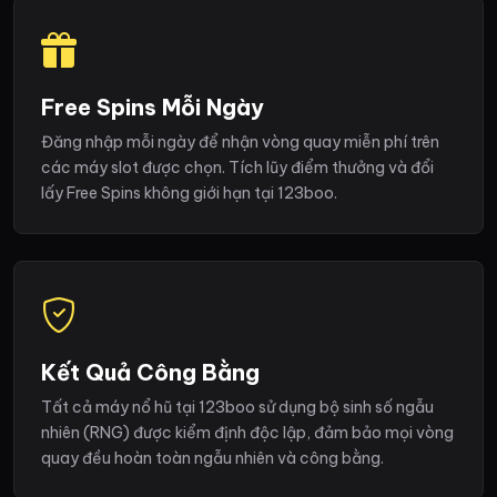
Free Spins Mỗi Ngày
Đăng nhập mỗi ngày để nhận vòng quay miễn phí trên
các máy slot được chọn. Tích lũy điểm thưởng và đổi
lấy Free Spins không giới hạn tại 123boo.
Kết Quả Công Bằng
Tất cả máy nổ hũ tại 123boo sử dụng bộ sinh số ngẫu
nhiên (RNG) được kiểm định độc lập, đảm bảo mọi vòng
quay đều hoàn toàn ngẫu nhiên và công bằng.