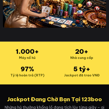
1.000+
20+
Máy nổ hũ
Nhà cung cấp
97%
5 tỷ+
Tỷ lệ hoàn trả (RTP)
Jackpot đã trao VNĐ
Jackpot Đang Chờ Bạn Tại 123boo
Những hũ thưởng khổng lồ đang tích lũy từng giây – ai