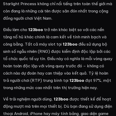
Starlight Princess không chỉ nổi tiếng trên toàn thế giới mà
còn đang là những cái tên được săn đón nhất trong cộng
đồng người chơi Việt Nam.
Điều làm cho
123boo
trở nên khác biệt so với các nền
tảng nổ hũ khác chính là cam kết về tính minh bạch và
công bằng. Tất cả máy slot tại
123boo
đều sử dụng bộ
sinh số ngẫu nhiên (RNG) được kiểm định độc lập bởi các
tổ chức quốc tế uy tín. Điều này có nghĩa là mỗi vòng quay
hoàn toàn độc lập với vòng quay trước đó – không có
cách nào dự đoán hay can thiệp vào kết quả. Tỷ lệ hoàn
trả người chơi (RTP) trung bình tại
123boo
đạt 97%, một
trong những mức cao nhất trên thị trường hiện nay.
Về trải nghiệm người dùng,
123boo
được thiết kế để hoạt
động mượt mà trên mọi thiết bị. Dù bạn đang sử dụng điện
thoại Android, iPhone hay máy tính bảng, giao diện game