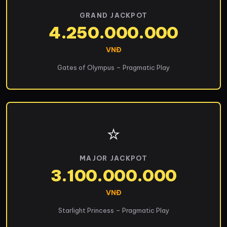
GRAND JACKPOT
4.250.000.000
VNĐ
Gates of Olympus – Pragmatic Play
⭐
MAJOR JACKPOT
3.100.000.000
VNĐ
Starlight Princess – Pragmatic Play