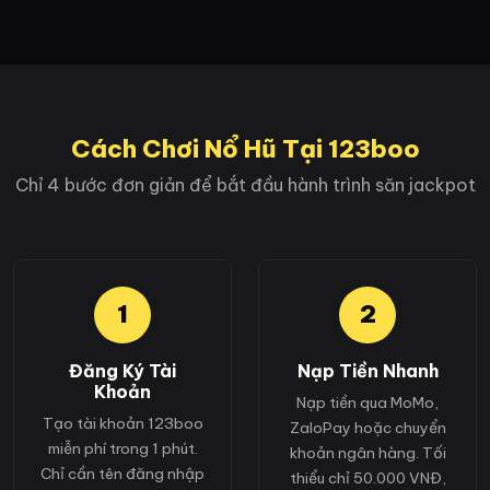
Cách Chơi Nổ Hũ Tại 123boo
Chỉ 4 bước đơn giản để bắt đầu hành trình săn jackpot
1
2
Đăng Ký Tài
Nạp Tiền Nhanh
Khoản
Nạp tiền qua MoMo,
Tạo tài khoản 123boo
ZaloPay hoặc chuyển
miễn phí trong 1 phút.
khoản ngân hàng. Tối
Chỉ cần tên đăng nhập
thiểu chỉ 50.000 VNĐ,