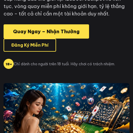
tục, vòng quay miễn phí không giới hạn, tỷ lệ thắng
cao – tất cả chỉ cần một tài khoản duy nhất.
Quay Ngay – Nhận Thưởng
Đăng Ký Miễn Phí
Chỉ dành cho người trên 18 tuổi. Hãy chơi có trách nhiệm.
18+