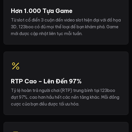
Hơn 1.000 Tựa Game
Từ slot cổ điển 3 cuộn đến video slot hiện đại với đồ họa
3D, 123boo có đủ mọi thể loại để bạn khám phá. Game
mới được cập nhật liên tục mỗi tuần.
RTP Cao – Lên Đến 97%
Tỷ lệ hoàn trả người chơi (RTP) trung bình tại 123boo
đạt 97%, cao hơn hầu hết các nền tảng khác. Mỗi đồng
cược của bạn đều được tối ưu hóa.